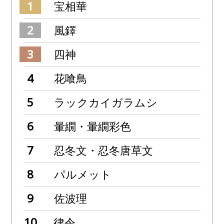
宝相華
風鐸
四神
花喰鳥
ラックカイガラムシ
暈繝・暈繝彩色
忍冬文・忍冬唐草文
パルメット
佐波理
律令