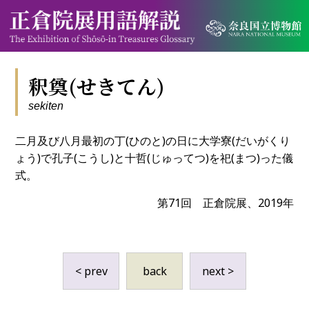
釈奠(せきてん)
sekiten
二月及び八月最初の丁(ひのと)の日に大学寮(だいがくり
ょう)で孔子(こうし)と十哲(じゅってつ)を祀(まつ)った儀
式。
第71回 正倉院展、2019年
< prev
back
next >