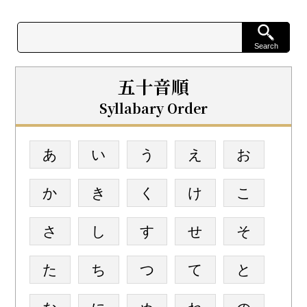
五十音順
Syllabary Order
あ
い
う
え
お
か
き
く
け
こ
さ
し
す
せ
そ
た
ち
つ
て
と