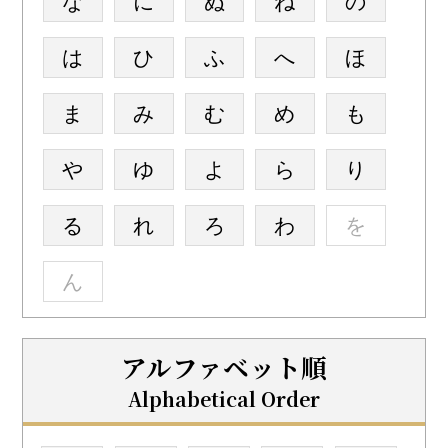
な
に
ぬ
ね
の
は
ひ
ふ
へ
ほ
ま
み
む
め
も
や
ゆ
よ
ら
り
る
れ
ろ
わ
を
ん
アルファベット順
Alphabetical Order