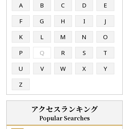
A
B
C
D
E
F
G
H
I
J
K
L
M
N
O
P
Q
R
S
T
U
V
W
X
Y
Z
アクセスランキング
Popular Searches