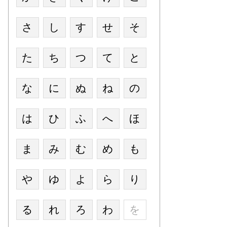
さ
し
す
せ
そ
た
ち
つ
て
と
な
に
ぬ
ね
の
は
ひ
ふ
へ
ほ
ま
み
む
め
も
や
ゆ
よ
ら
り
る
れ
ろ
わ
を