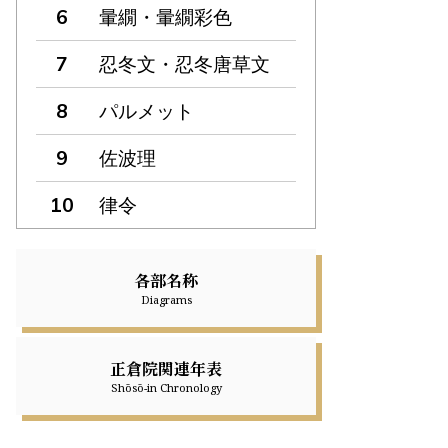
暈繝・暈繝彩色
忍冬文・忍冬唐草文
パルメット
佐波理
律令
各部名称
Diagrams
正倉院関連年表
Shōsō-in Chronology