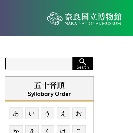
五十音順
Syllabary Order
あ
い
う
え
お
か
き
く
け
こ