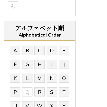
ん
アルファベット順
Alphabetical Order
A
B
C
D
E
F
G
H
I
J
K
L
M
N
O
P
Q
R
S
T
U
V
W
X
Y