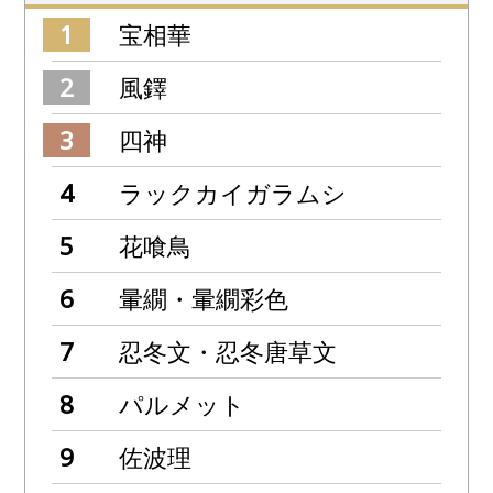
宝相華
風鐸
四神
ラックカイガラムシ
花喰鳥
暈繝・暈繝彩色
忍冬文・忍冬唐草文
パルメット
佐波理