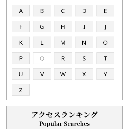
A
B
C
D
E
F
G
H
I
J
K
L
M
N
O
P
Q
R
S
T
U
V
W
X
Y
Z
アクセスランキング
Popular Searches