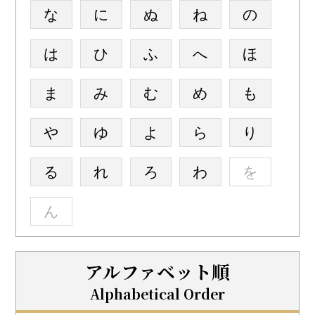
な
に
ぬ
ね
の
は
ひ
ふ
へ
ほ
ま
み
む
め
も
や
ゆ
よ
ら
り
る
れ
ろ
わ
を
ん
アルファベット順
Alphabetical Order