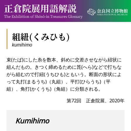
組紐(くみひも)
kumihimo
束(たば)にした糸を数本、斜めに交差させながら紐状に
組んだもの。きつく締めるために箆(へら)などで打ちな
がら組むので打紐(うちひも)ともいう。断面の形状によ
って丸打(まるうち)（丸組）、平打(ひらうち)（平
組）、角打(かくうち)（角組）に分類される。
第72回 正倉院展、2020年
Kumihimo