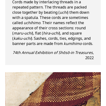
Cords made by interlacing threads in a
repeated pattern. The threads are packed
close together by beating (
uchi
) them down
with a spatula. These cords are sometimes
called
uchihimo
. Their names reflect the
appearance of their cross sections: round
(
maru-uchi
), flat (
hira-uchi
), and square
(
kaku-uchi
). Sashes, cords, ties, edgings, and
banner parts are made from
kumihimo
cords.
74th Annual Exhibition of Shōsō-in Treasures
,
2022