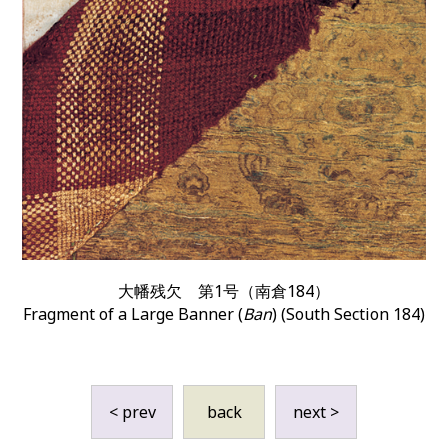
大幡残欠 第1号（南倉184）
Fragment of a Large Banner (
Ban
) (South Section 184)
< prev
back
next >