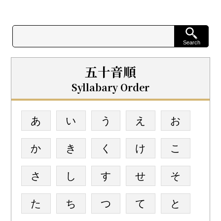
五十音順
Syllabary Order
あ
い
う
え
お
か
き
く
け
こ
さ
し
す
せ
そ
た
ち
つ
て
と