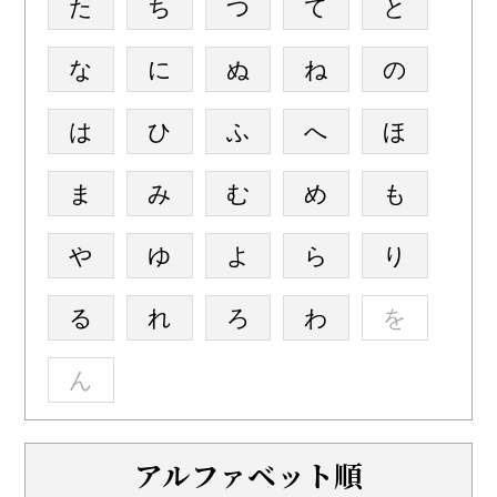
た
ち
つ
て
と
な
に
ぬ
ね
の
は
ひ
ふ
へ
ほ
ま
み
む
め
も
や
ゆ
よ
ら
り
る
れ
ろ
わ
を
ん
アルファベット順