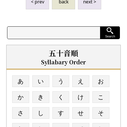
< prev
back
next >
五十音順
Syllabary Order
あ
い
う
え
お
か
き
く
け
こ
さ
し
す
せ
そ