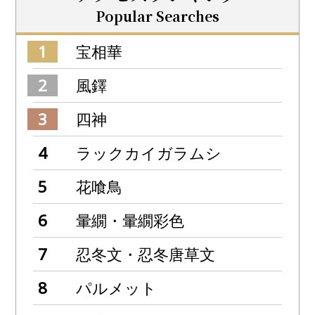
Popular Searches
宝相華
風鐸
四神
ラックカイガラムシ
花喰鳥
暈繝・暈繝彩色
忍冬文・忍冬唐草文
パルメット