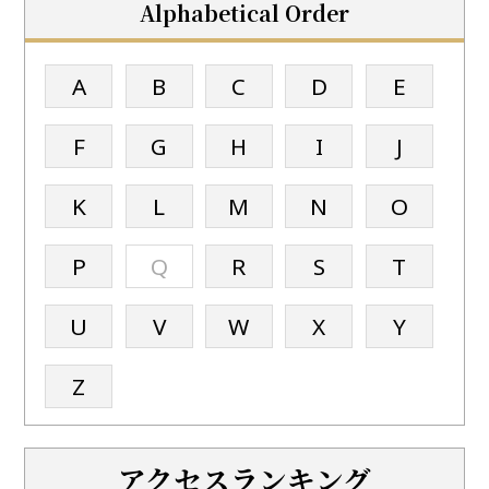
Alphabetical Order
A
B
C
D
E
F
G
H
I
J
K
L
M
N
O
P
Q
R
S
T
U
V
W
X
Y
Z
アクセスランキング